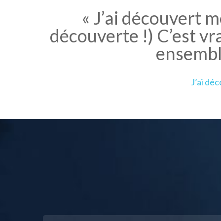
« J’ai découvert m
découverte !) C’est vra
ensembl
J’ai dé