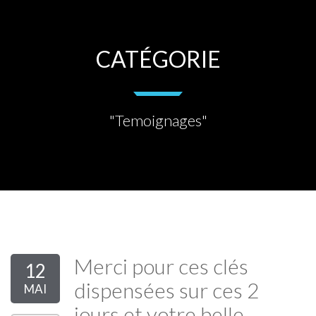
CATÉGORIE
"Temoignages"
Merci pour ces clés
12
dispensées sur ces 2
MAI
jours et votre belle